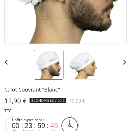
Calot Couvrant "Blanc"
12,90 €
19,90 €
ÉCONOMISEZ 7,00 €
TTC
L'offre expire dans :
00
23
59
45
Jrs.
Heures
Min.
Sec.