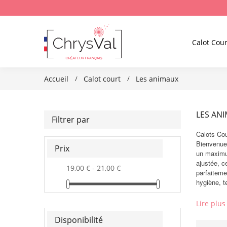
Calot Cour
Accueil
Calot court
Les animaux
LES AN
Filtrer par
Calots Cou
Bienvenue
Prix
un maximum
ajustée, 
19,00 € - 21,00 €
parfaiteme
hygiène, t
Lire plus
Disponibilité