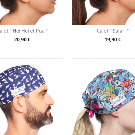
alot " Hei Hei et Pua "
Calot " Safari "
20,90 €
19,90 €