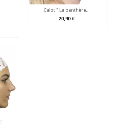
Calot " La panthère...
20,90 €
e"