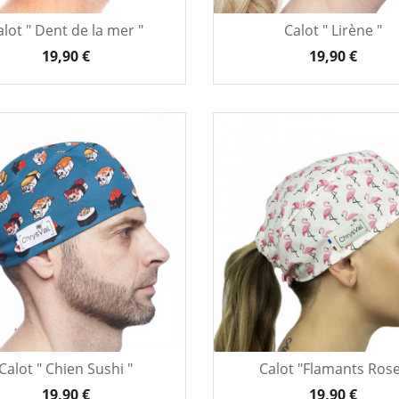
alot " Dent de la mer "
Calot " Lirène "
19,90 €
19,90 €
Calot " Chien Sushi "
Calot "Flamants Ros
19,90 €
19,90 €