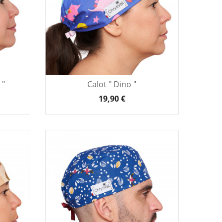
 "
Calot " Dino "
19,90 €