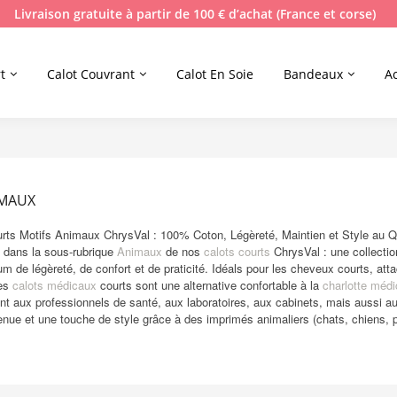
Livraison gratuite à partir de 100 € d’achat (France et corse)
t
Calot Couvrant
Calot En Soie
Bandeaux
A
IMAUX
rts Motifs Animaux ChrysVal : 100% Coton, Légèreté, Maintien et Style au Q
 dans la sous-rubrique
Animaux
de nos
calots courts
ChrysVal : une collecti
 de légèreté, de confort et de praticité. Idéals pour les cheveux courts, att
ces
calots médicaux
courts sont une alternative confortable à la
charlotte médi
nt aux professionnels de santé, aux laboratoires, aux cabinets, mais auss
enue et une touche de style grâce à des imprimés animaliers (chats, chiens,