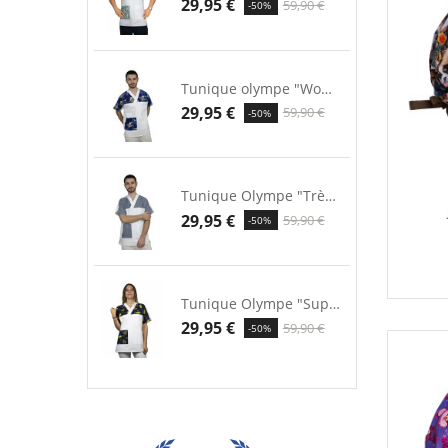
29,95 €
59,90 €
-50%
Tunique olympe "Wonder...
29,95 €
59,90 €
-50%
Tunique Olympe "Trèfle bleu"
29,95 €
59,90 €
-50%
Tunique Olympe "Super héros"
29,95 €
59,90 €
-50%