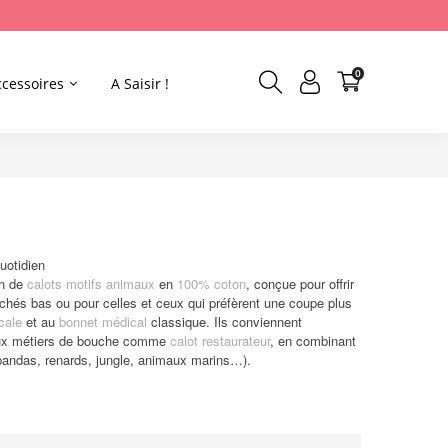
0
ccessoires
A Saisir !
uotidien
on de
calots motifs animaux
en
100% coton
, conçue pour offrir
achés bas ou pour celles et ceux qui préfèrent une coupe plus
cale
et au
bonnet médical
classique. Ils conviennent
i aux métiers de bouche comme
calot restaurateur
, en combinant
 pandas, renards, jungle, animaux marins…).