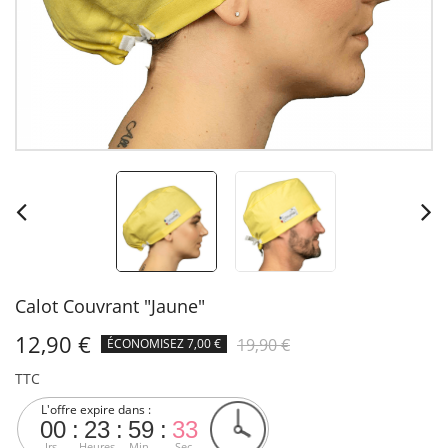
Calot Couvrant "Jaune"
12,90 €
19,90 €
ÉCONOMISEZ 7,00 €
TTC
L'offre expire dans :
00
23
59
32
Jrs.
Heures
Min.
Sec.