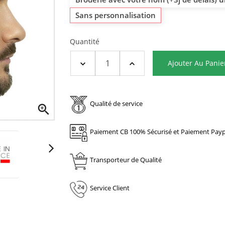
Sans personnalisation
Quantité
Ajouter Au Panie
Qualité de service

Paiement CB 100% Sécurisé et Paiement Payp
Transporteur de Qualité
Service Client