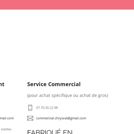
nt
Service Commercial
(pour achat spécifique ou achat de gros)
07.70.30.22.98
gmail.com
commercial.chrysval@gmail.com
treilles