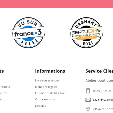
ts
Informations
Service Clie
Atelier boutique
Livraison et retour
roduits
Mentions légales
04.49.07.24.38
ventes
Conditions d'utilisation
eaux
Contactez-nous
sav.chrysval@
L'équipe
215 avenue des 