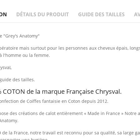
ION
DÉTAILS DU PRODUIT
GUIDE DES TAILLES
AV
de "Grey's Anatomy"
opératoire mais surtout pour les personnes aux cheveux épais, longs
t à l'homme ou la femme.
ysvaL
guide des tailles.
 COTON de la marque Française Chrysval.
onfection de Coiffes fantaisie en Coton depuis 2012.
opose des créations de calot entièrement « Made in France » Notre a
 Anatomy.
UD de la France, notre travail est reconnu pour sa qualité, sa large 
 respecter une hygiène.