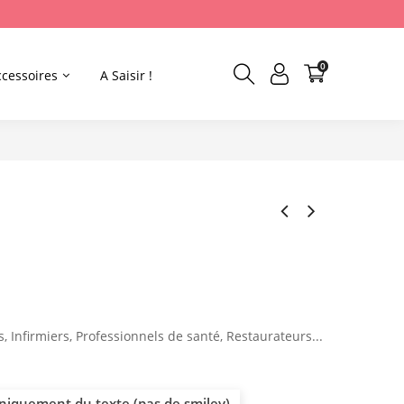
0
ccessoires
A Saisir !
s, Infirmiers, Professionnels de santé, Restaurateurs...
uniquement du texte (pas de smiley)