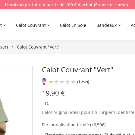
Livraison gratuite à partir de 100 € d’achat (France et corse)
t
Calot Couvrant
Calot En Soie
Bandeaux
A
ser)
Calot Couvrant "Vert"
Calot Couvrant "Vert"
19,90 €
(1 avis)
TTC
Calot original idéal pour Chirurgiens, dentiste
Personnalisation brodé (+6,50€)
Broderie avec votre nom (+3j de délais) 