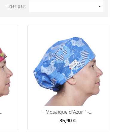

Trier par:
..
" Mosaïque d'Azur " -...
35,90 €