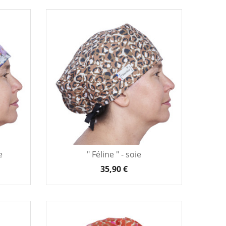
e
" Féline " - soie
35,90 €