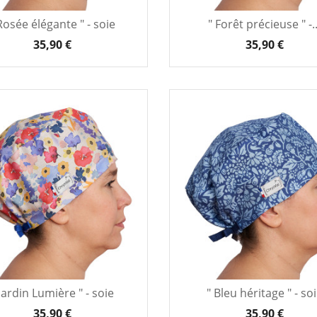
Rosée élégante " - soie
" Forêt précieuse " -..
35,90 €
35,90 €
 Jardin Lumière " - soie
" Bleu héritage " - so
35,90 €
35,90 €