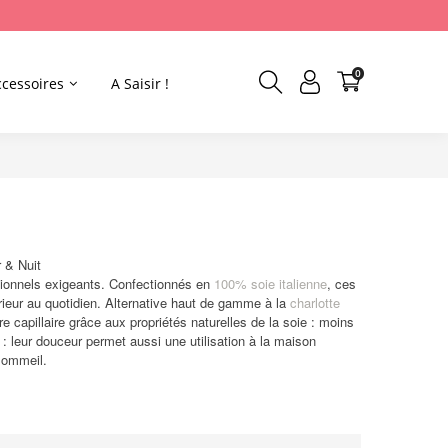
0
ccessoires
A Saisir !
 & Nuit
sionnels exigeants. Confectionnés en
100% soie italienne
, ces
rieur au quotidien. Alternative haut de gamme à la
charlotte
bre capillaire grâce aux propriétés naturelles de la soie : moins
 : leur douceur permet aussi une utilisation à la maison
 sommeil.