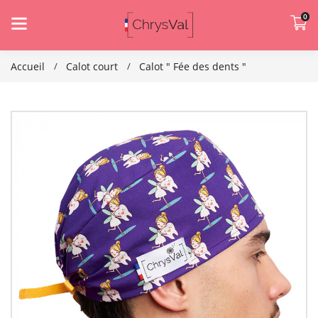
0
Accueil
Calot court
Calot " Fée des dents "