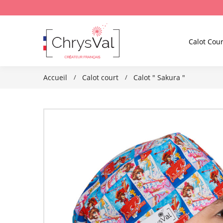
Calot Cour
Accueil
Calot court
Calot " Sakura "