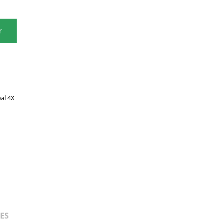
r
al 4X
ES