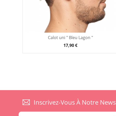
Calot uni " Bleu Lagon "
17,90 €
Inscrivez-Vous À Notre News