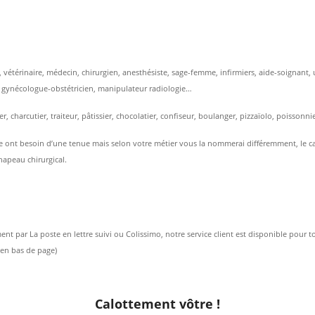
te, vétérinaire, médecin, chirurgien, anesthésiste, sage-femme, infirmiers, aide-soignan
, gynécologue-obstétricien, manipulateur radiologie…
r, charcutier, traiteur, pâtissier, chocolatier, confiseur, boulanger, pizzaïolo, poissonn
 ont besoin d’une tenue mais selon votre métier vous la nommerai différemment, le calot
hapeau chirurgical.
nt par La poste en lettre suivi ou Colissimo, notre service client est disponible pour 
t en bas de page)
Calottement vôtre !