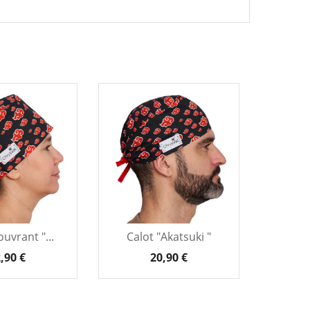
uvrant "...
Calot "Akatsuki "
Calo
,90 €
20,90 €