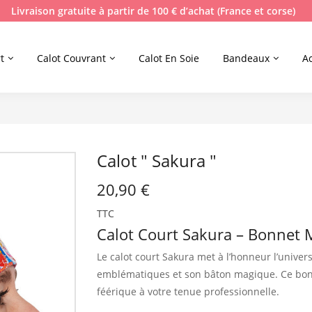
Livraison gratuite à partir de 100 € d’achat (France et corse)
t
Calot Couvrant
Calot En Soie
Bandeaux
A
Calot " Sakura "
20,90 €
TTC
Calot Court Sakura – Bonnet M
Le calot court Sakura met à l’honneur l’unive
emblématiques et son bâton magique.
Ce bon
féérique à votre tenue professionnelle.