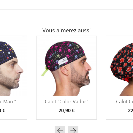
Vous aimerez aussi
ac Man "
Calot "Color Vador"
Calot Co
0 €
20,90 €
22