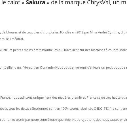
le calot «
Sakura
» de la marque ChrysVal, un 
ts, de blouses et de cagoules chirurgicales. Fondée en 2012 par Mme André Cynthia, dipl
le milieu médical.
usieurs petites mains professionnelles qui travaillent sur des machines à coudre indust
ontpellier dans l’Hérault en Occitanie (Nous vous enverrons d’ailleurs un petit bout de 
rance, nous utilisons uniquement des matières premières Française de très haute qualité 
ubaix, tous les tissus sélectionnés sont en 100% coton, labellisés OEKO-TEX (ne contien
 par un et testés par notre contrôleuse qualifiée. Nous rajoutons des nouveautés enviro