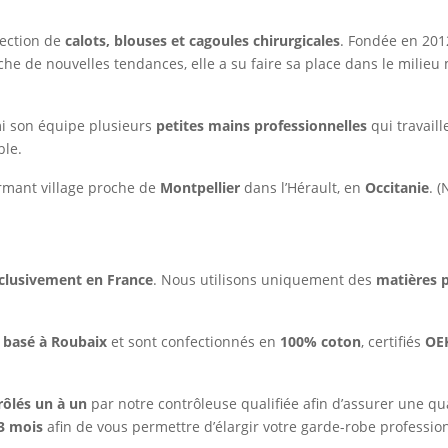
fection de
calots, blouses et cagoules chirurgicales
. Fondée en 20
he de nouvelles tendances, elle a su faire sa place dans le milieu m
mi son équipe plusieurs
petites mains professionnelles
qui travaill
ble.
rmant village proche de
Montpellier
dans l’Hérault, en
Occitanie
. 
xclusivement en France
. Nous utilisons uniquement des
matières p
s basé à Roubaix
et sont confectionnés en
100% coton
, certifiés
OE
rôlés un à un
par notre contrôleuse qualifiée afin d’assurer une q
 3 mois
afin de vous permettre d’élargir votre garde-robe profession