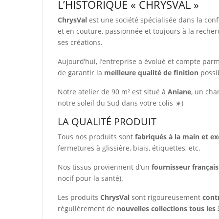
L’HISTORIQUE « CHRYSVAL »
ChrysVal
est une société spécialisée dans la con
et en couture, passionnée et toujours à la recherc
ses créations.
Aujourd’hui, l’entreprise a évolué et compte par
de garantir la
meilleure qualité de finition
possi
Notre atelier de 90 m² est situé à
Aniane
, un cha
notre soleil du Sud dans votre colis ☀️)
LA QUALITÉ PRODUIT
Tous nos produits sont
fabriqués à la main et e
fermetures à glissière, biais, étiquettes, etc.
Nos tissus proviennent d’un
fournisseur françai
nocif pour la santé).
Les produits
ChrysVal
sont rigoureusement
cont
régulièrement de
nouvelles collections tous les