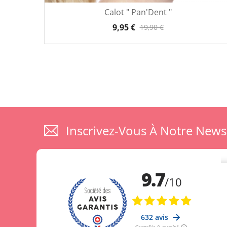
Calot " Pan'Dent "
9,95 €
19,90 €
Inscrivez-Vous À Notre News