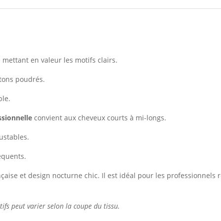
mettant en valeur les motifs clairs.
 tons poudrés.
ble.
ssionnelle
convient aux cheveux courts à mi-longs.
justables.
équents.
nçaise et design nocturne chic. Il est idéal pour les professionnel
 peut varier selon la coupe du tissu.