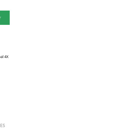
r
al 4X
ES