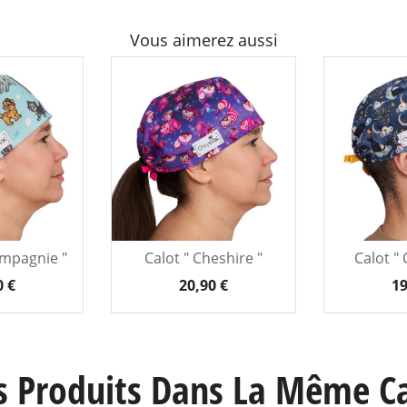
Vous aimerez aussi
ompagnie "
Calot " Cheshire "
Calot "
0 €
20,90 €
19
s Produits Dans La Même Ca