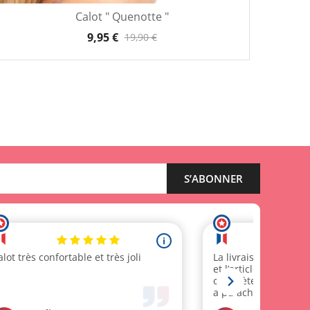
Calot " Quenotte "
9,95 €
19,90 €