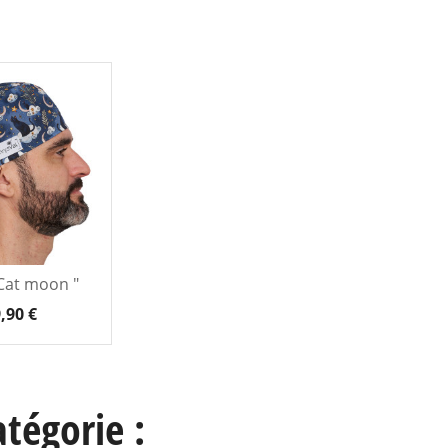
 Cat moon "
,90 €
tégorie :