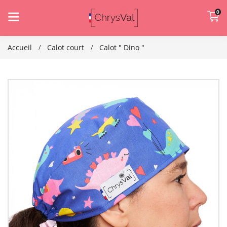
0
Accueil
Calot court
Calot " Dino "