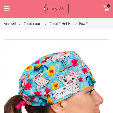
0
Accueil
Calot court
Calot " Hei Hei et Pua "