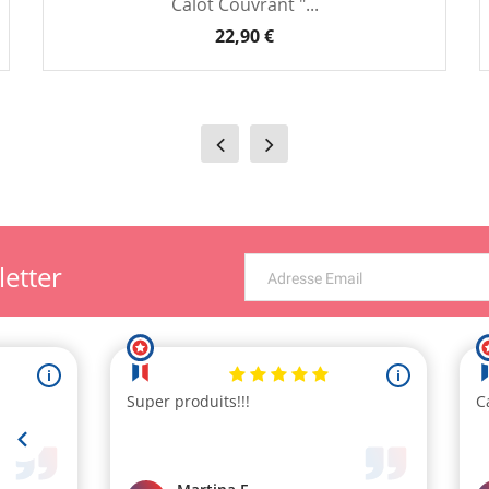
Calot Couvrant "...
22,90 €
letter