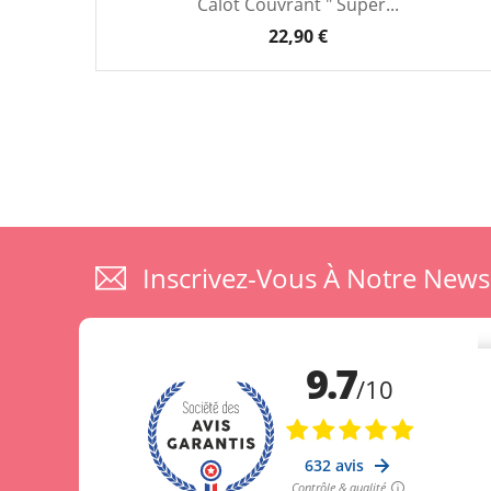
Calot Couvrant " Super...
22,90 €
Inscrivez-Vous À Notre News