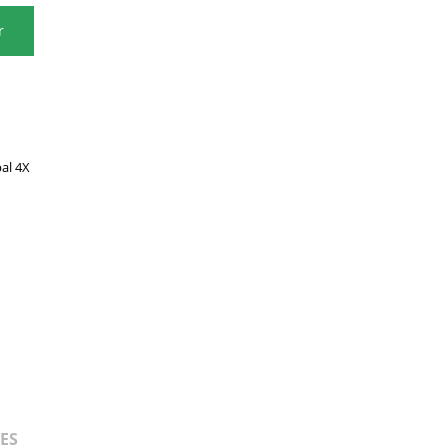
r
al 4X
ES