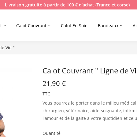
Livraison gratuite à partir de 100 € d’achat (France et corse)
t
Calot Couvrant
Calot En Soie
Bandeaux
A
de Vie "
Calot Couvrant " Ligne de Vi
21,90 €
TTC
Vous pourrez le porter dans le milieu médical
chirurgien, vétérinaire, aide-soignante, infir
l'amour et de la gaité à votre quotidien et cel
Quantité