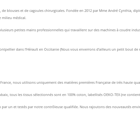
ts, de blouses et de cagoules chirurgicales. Fondée en 2012 par Mme André Cynthia, dipl
le milieu médical.
usieurs petites mains professionnelles qui travaillent sur des machines à coudre indust
ontpellier dans l’Hérault en Occitanie (Nous vous enverrons d’ailleurs un petit bout de 
rance, nous utilisons uniquement des matières premières Française de très haute qualité 
ubaix, tous les tissus sélectionnés sont en 100% coton, labellisés OEKO-TEX (ne contien
 par un et testés par notre contrôleuse qualifiée. Nous rajoutons des nouveautés enviro