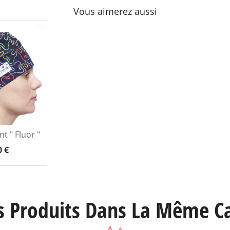
Vous aimerez aussi
t " Fluor "
0 €
s Produits Dans La Même Ca