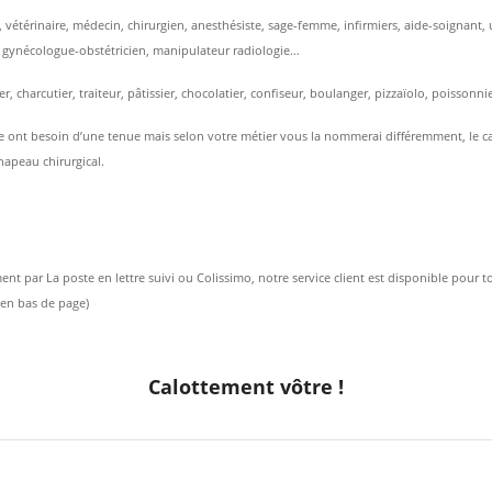
te, vétérinaire, médecin, chirurgien, anesthésiste, sage-femme, infirmiers, aide-soignan
, gynécologue-obstétricien, manipulateur radiologie…
r, charcutier, traiteur, pâtissier, chocolatier, confiseur, boulanger, pizzaïolo, poissonn
 ont besoin d’une tenue mais selon votre métier vous la nommerai différemment, le calot
hapeau chirurgical.
nt par La poste en lettre suivi ou Colissimo, notre service client est disponible pour 
t en bas de page)
Calottement vôtre !