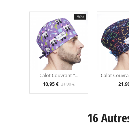
-50%
Calot Couvrant "...
Calot Couvran
10,95 €
21,9
21,90 €
16 Autre