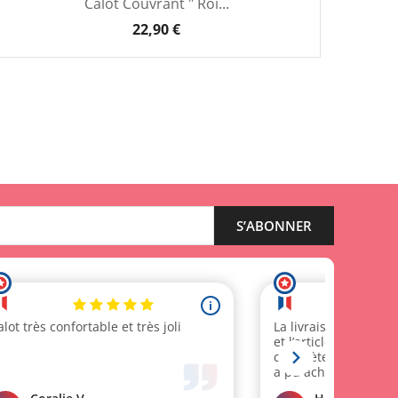
Calot Couvrant " Roi...
22,90 €