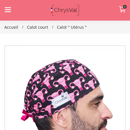
0
Accueil
Calot court
Calot " Utérus "