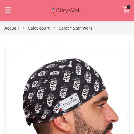
0
Accueil
Calot court
Calot " Star Wars "