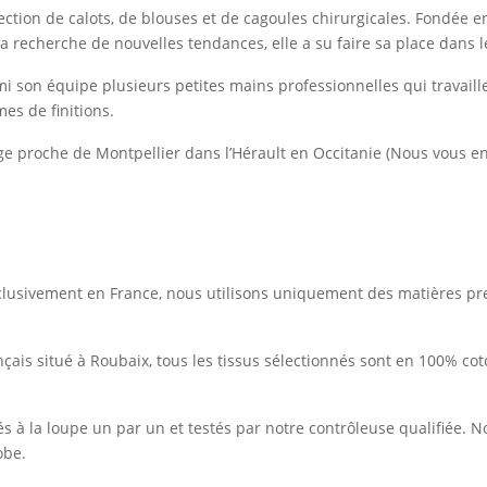
fection de calots, de blouses et de cagoules chirurgicales. Fondé
la recherche de nouvelles tendances, elle a su faire sa place dans 
mi son équipe plusieurs petites mains professionnelles qui travaill
mes de finitions.
age proche de Montpellier dans l’Hérault en Occitanie (Nous vous en
clusivement en France, nous utilisons uniquement des matières prem
çais situé à Roubaix, tous les tissus sélectionnés sont en 100% co
és à la loupe un par un et testés par notre contrôleuse qualifiée. 
robe.