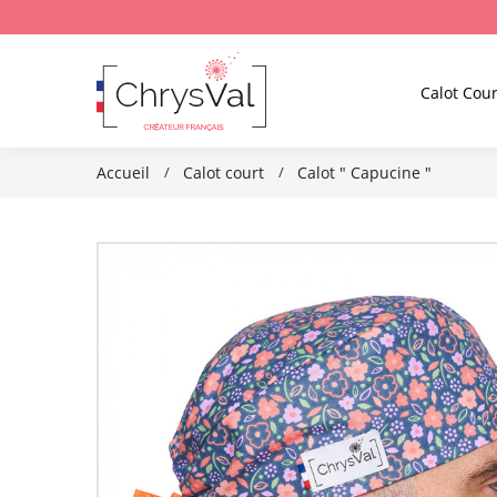
Calot Cour
Accueil
Calot court
Calot " Capucine "