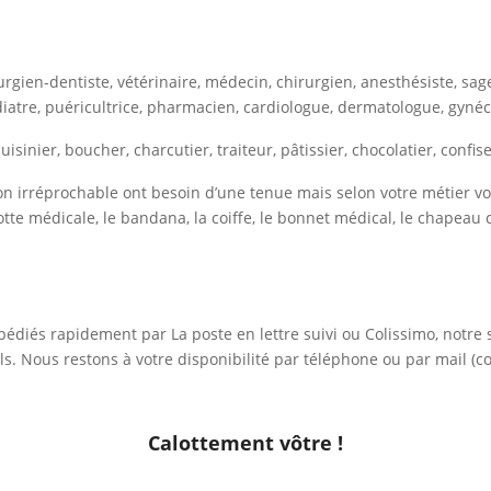
rurgien-dentiste, vétérinaire, médecin, chirurgien, anesthésiste, sag
iatre, puéricultrice, pharmacien, cardiologue, dermatologue, gyné
isinier, boucher, charcutier, traiteur, pâtissier, chocolatier, confi
on irréprochable ont besoin d’une tenue mais selon votre métier vo
lotte médicale, le bandana, la coiffe, le bonnet médical, le chapeau 
édiés rapidement par La poste en lettre suivi ou Colissimo, notre s
s. Nous restons à votre disponibilité par téléphone ou par mail (c
Calottement vôtre !