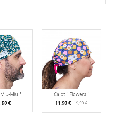
 Miu-Miu "
Calot " Flowers "
Cal
,90 €
11,90 €
9,
19,90 €