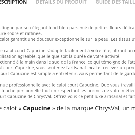
ESCRIPTION
DÉTAILS DU PRODUIT
GUIDE DES TAILL
istingue par son élégant fond bleu parsemé de petites fleurs délica
re sobre et raffinée.
calot garantit une douceur exceptionnelle sur la peau. Les tissus u
le calot court Capucine s’adapte facilement à votre tête, offrant un 
isation agréable, quelle que soit la durée de votre activité.
ctionné à la main dans le sud de la France, ce qui témoigne de l’att
ot court Capucine, vous soutenez l’artisanat local et recevez un pro
court Capucine est simple à entretenir, vous permettant de le garder
enue professionnelle avec le calot court Capucine. Que vous travaill
e touche personnelle tout en respectant les normes de votre métier
ourt Capucine de ChrysVal. Offrez-vous ce petit luxe artisanal et fai
e calot «
Capucine
» de la marque ChrysVal, un