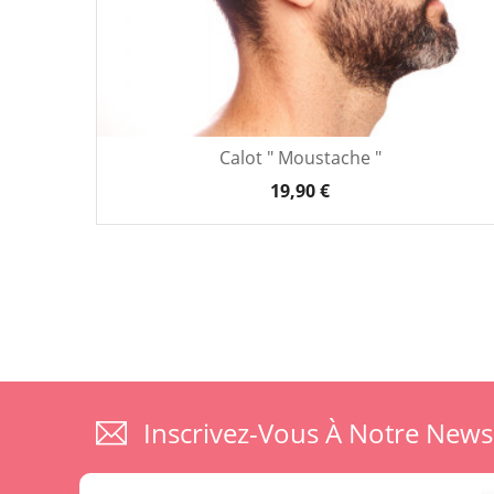
Calot " Moustache "
19,90 €
Inscrivez-Vous À Notre News