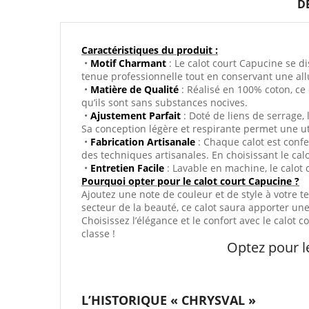
D
Caractéristiques du produit :
•
Motif Charmant
: Le calot court Capucine se d
tenue professionnelle tout en conservant une allu
•
Matière de Qualité
: Réalisé en 100% coton, ce 
qu’ils sont sans substances nocives.
•
Ajustement Parfait
: Doté de liens de serrage, 
Sa conception légère et respirante permet une util
•
Fabrication Artisanale
: Chaque calot est confe
des techniques artisanales. En choisissant le cal
•
Entretien Facile
: Lavable en machine, le calot 
Pourquoi opter pour le calot court Capucine ?
Ajoutez une note de couleur et de style à votre t
secteur de la beauté, ce calot saura apporter un
Choisissez l’élégance et le confort avec le calot c
classe !
Optez pour l
L’HISTORIQUE « CHRYSVAL »