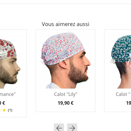
Vous aimerez aussi
omance"
Calot "Lily"
Calot "
0 €
19,90 €
19
(1)