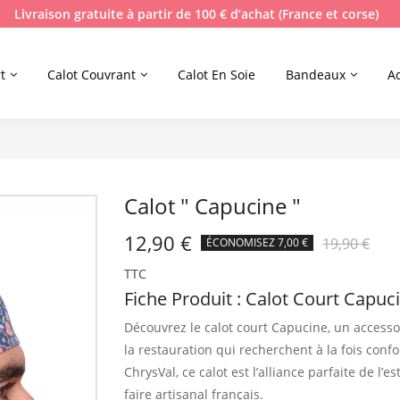
Livraison gratuite à partir de 100 € d’achat (France et corse)
t
Calot Couvrant
Calot En Soie
Bandeaux
A
Calot " Capucine "
12,90 €
19,90 €
ÉCONOMISEZ 7,00 €
TTC
Fiche Produit : Calot Court Capuci
Découvrez le calot court Capucine, un accessoi
la restauration qui recherchent à la fois confor
ChrysVal, ce calot est l’alliance parfaite de l’e
faire artisanal français.