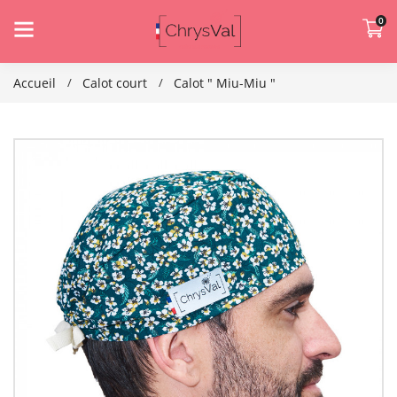
0
Accueil
Calot court
Calot " Miu-Miu "