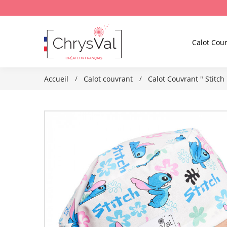
Calot Cour
Accueil
Calot couvrant
Calot Couvrant " Stitch 