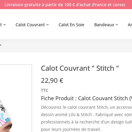
Livraison gratuite à partir de 100 € d’achat (France et corse)
t
Calot Couvrant
Calot En Soie
Bandeaux
A
"
Calot Couvrant " Stitch "
22,90 €
TTC
Fiche Produit : Calot Couvant Stitch (
Découvrez le calot couvrant Stitch, un accesso
dessin animé Lilo & Stitch .
Fabriqué avec soin 
professionnels à la recherche d'un design lud
pour leurs journées de travail.