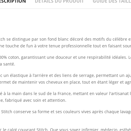
ESCRIPTION
DÉTAILS DU PRODUIT
GUIDE DES TAILL
itch se distingue par son fond blanc décoré des motifs du célèbre ex
e touche de fun à votre tenue professionnelle tout en faisant sour
00% coton, garantissant une douceur et une respirabilité idéales. L
a santé.
vec un élastique à l’arrière et des liens de serrage, permettant un
ermet de maintenir vos cheveux en place, tout en étant léger et agr
 à la main dans le sud de la France, mettant en valeur l'artisanat l
ue, fabriqué avec soin et attention.
 Stitch conserve sa forme et ses couleurs vives après chaque lavage
ec le calot couvrant Stitch. Que vous soyez infirmier, médecin, esthé