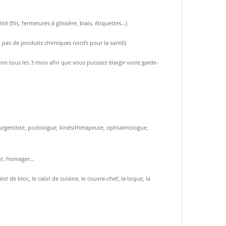
(fils, fermetures à glissière, biais, étiquettes…)
t pas de produits chimiques nocifs pour la santé).
n tous les 3 mois afin que vous puissiez élargir votre garde-
t, urgentiste, podologue, kinésithérapeute, ophtalmologue,
ier, fromager…
 de bloc, le calot de cuisine, le couvre-chef, la toque, la