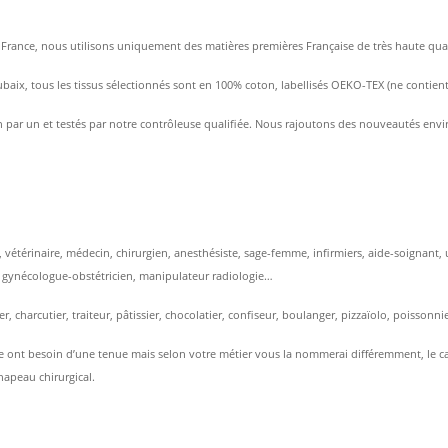
rance, nous utilisons uniquement des matières premières Française de très haute qualité 
ubaix, tous les tissus sélectionnés sont en 100% coton, labellisés OEKO-TEX (ne contien
 par un et testés par notre contrôleuse qualifiée. Nous rajoutons des nouveautés enviro
te, vétérinaire, médecin, chirurgien, anesthésiste, sage-femme, infirmiers, aide-soignan
, gynécologue-obstétricien, manipulateur radiologie…
r, charcutier, traiteur, pâtissier, chocolatier, confiseur, boulanger, pizzaïolo, poissonn
 ont besoin d’une tenue mais selon votre métier vous la nommerai différemment, le calot
hapeau chirurgical.