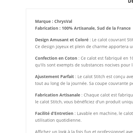
D
Marque : ChrysVal
Fabrication : 100% Artisanale, Sud de la France
Design Amusant et Coloré
: Le calot couvrant St
Ce design joyeux et plein de charme apportera un
Confection en Coton
: Ce calot est fabriqué en 1
qu'ils sont exempts de substances nocives pour l
Ajustement Parfait
: Le calot Stitch est conçu a
tout au long de la journée. Sa coupe couvrante p
Fabrication Artisanale
: Chaque calot est fabriqué
le calot Stitch, vous bénéficiez d'un produit uniq
Facilité d’Entretien
: Lavable en machine, le calot
utilisation quotidienne.
Affichez un look à la fois fun et professionnel av