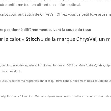
tre uniforme tout en offrant un confort optimal.
e calot couvrant Stitch de ChrysVal. Offrez-vous ce petit luxe artisana
tre positionné
différemment suivant la coupe du tissu
r le calot «
Stitch
» de la marque ChrysVal, un 
ts, de blouses et de cagoules chirurgicales. Fondée en 2012 par Mme André Cynthia, dipl
le milieu médical.
usieurs petites mains professionnelles qui travaillent sur des machines à coudre indust
ontpellier dans l’Hérault en Occitanie (Nous vous enverrons d’ailleurs un petit bout de 