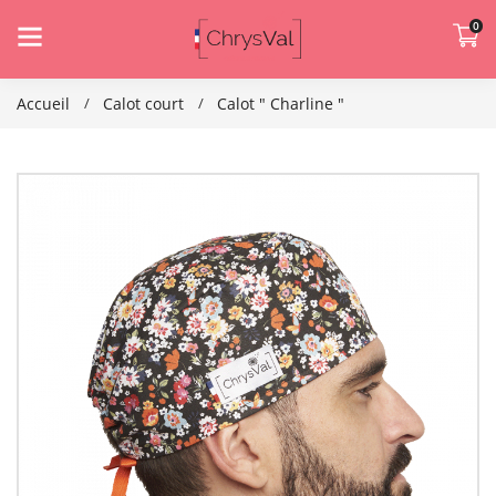
0
Accueil
Calot court
Calot " Charline "