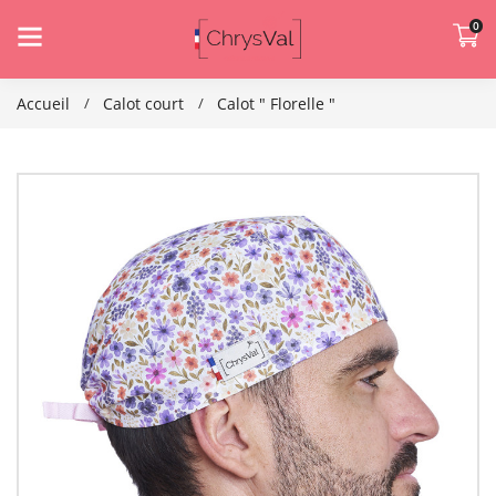
0
Accueil
Calot court
Calot " Florelle "