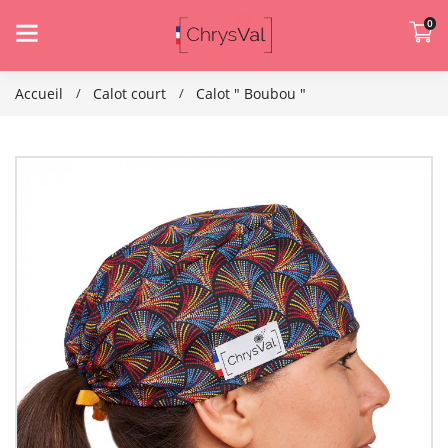
0
Accueil
Calot court
Calot " Boubou "