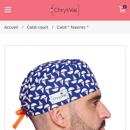
0
Accueil
Calot court
Calot " Navires "