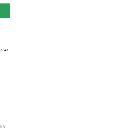
r
al 4X
ES