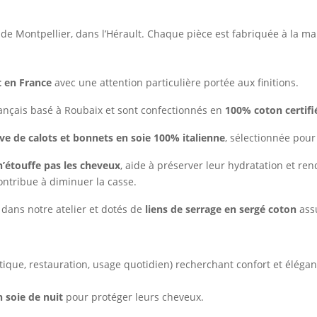
 de Montpellier, dans l’Hérault. Chaque pièce est fabriquée à la ma
t en France
avec une attention particulière portée aux finitions.
rançais basé à Roubaix et sont confectionnés en
100% coton certif
e de calots et bonnets en soie 100% italienne
, sélectionnée pour
n’étouffe pas les cheveux
, aide à préserver leur hydratation et ren
 contribue à diminuer la casse.
dans notre atelier et dotés de
liens de serrage en sergé coton
assu
étique, restauration, usage quotidien) recherchant confort et élégan
 soie de nuit
pour protéger leurs cheveux.