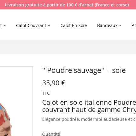
Livraison gratuite à partir de 100 € d’achat (France et corse)
t
Calot Couvrant
Calot En Soie
Bandeaux
A
e
" Poudre sauvage " - soie
35,90 €
TTC
Calot en soie italienne Poudr
couvrant haut de gamme Chry
Élégance poudrée, modernité audacieuse et co
Quantité