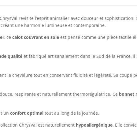
ChrysVal revisite l’esprit animalier avec douceur et sophistication.
l, créant une harmonie lumineuse et contemporaine.
ier
, ce
calot couvrant en soie
est pensé comme une pièce textile élé
nde qualité
et fabriqué artisanalement dans le Sud de la France, il in
t la chevelure tout en conservant fluidité et légèreté. Sa coupe 
 douce, respirante et naturellement thermorégulatrice. Ce
bonnet m
it un
confort optimal
tout au long de la journée.
collection ChrysVal est naturellement
hypoallergénique
. Elle conv