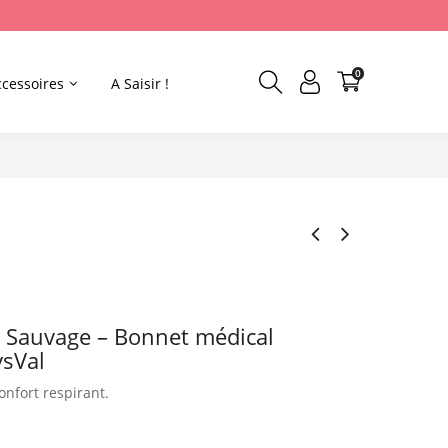
0
ccessoires
A Saisir !
e Sauvage – Bonnet médical
sVal
nfort respirant.