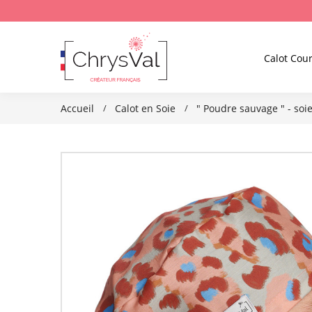
Calot Cour
Accueil
Calot en Soie
" Poudre sauvage " - soi