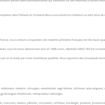
usieurs petites mains professionnelles qui travaillent sur des machines à coudre indust
ontpellier dans l’Hérault en Occitanie (Nous vous enverrons d’ailleurs un petit bout de 
rance, nous utilisons uniquement des matières premières Française de très haute qualité 
ubaix, tous les tissus sélectionnés sont en 100% coton, labellisés OEKO-TEX (ne contien
 par un et testés par notre contrôleuse qualifiée. Nous rajoutons des nouveautés enviro
te, vétérinaire, médecin, chirurgien, anesthésiste, sage-femme, infirmiers, aide-soignan
, gynécologue-obstétricien, manipulateur radiologie…
r, charcutier, traiteur, pâtissier, chocolatier, confiseur, boulanger, pizzaïolo, poissonn