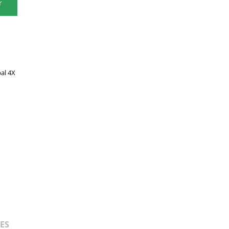
r
al 4X
ES