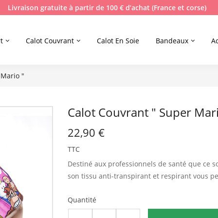
Livraison gratuite à partir de 100 € d’achat (France et corse)
t
Calot Couvrant
Calot En Soie
Bandeaux
A
 Mario "
Calot Couvrant " Super Mari
22,90 €
TTC
Destiné aux professionnels de santé que ce s
son tissu anti-transpirant et respirant vous p
Quantité