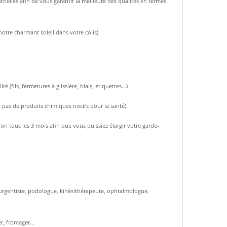
rielles afin de vous garantir la meilleure des qualités en termes
notre charmant soleil dans votre colis)
(fils, fermetures à glissière, biais, étiquettes…)
t pas de produits chimiques nocifs pour la santé).
n tous les 3 mois afin que vous puissiez élargir votre garde-
t, urgentiste, podologue, kinésithérapeute, ophtalmologue,
ier, fromager…