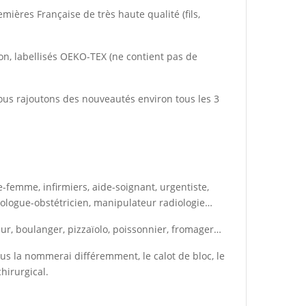
ières Française de très haute qualité (fils,
ton, labellisés OEKO-TEX (ne contient pas de
Nous rajoutons des nouveautés environ tous les 3
e-femme, infirmiers, aide-soignant, urgentiste,
cologue-obstétricien, manipulateur radiologie…
seur, boulanger, pizzaïolo, poissonnier, fromager…
us la nommerai différemment, le calot de bloc, le
chirurgical.