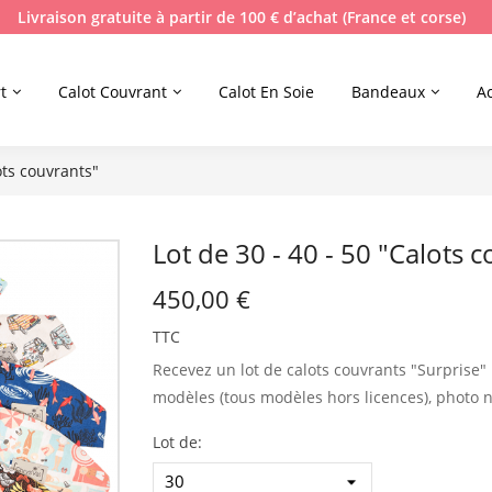
Livraison gratuite à partir de 100 € d’achat (France et corse)
t
Calot Couvrant
Calot En Soie
Bandeaux
A
ots couvrants"
Lot de 30 - 40 - 50 "Calots 
450,00 €
TTC
Recevez un lot de calots couvrants "Surprise"
modèles (tous modèles hors licences), photo n
Lot de: