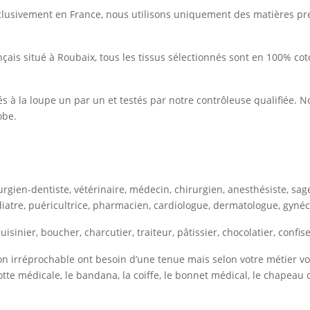
clusivement en France, nous utilisons uniquement des matières prem
çais situé à Roubaix, tous les tissus sélectionnés sont en 100% co
és à la loupe un par un et testés par notre contrôleuse qualifiée. 
robe.
rurgien-dentiste, vétérinaire, médecin, chirurgien, anesthésiste, sag
iatre, puéricultrice, pharmacien, cardiologue, dermatologue, gyné
isinier, boucher, charcutier, traiteur, pâtissier, chocolatier, confi
on irréprochable ont besoin d’une tenue mais selon votre métier vo
lotte médicale, le bandana, la coiffe, le bonnet médical, le chapeau 