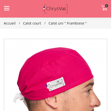
0
Accueil
Calot court
Calot uni " Framboise "