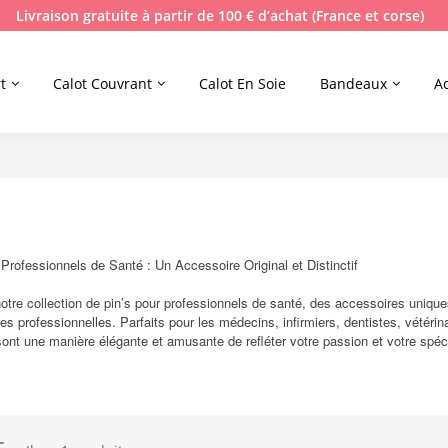
Livraison gratuite à partir de 100 € d’achat (France et corse)
t
Calot Couvrant
Calot En Soie
Bandeaux
A
 Professionnels de Santé : Un Accessoire Original et Distinctif
otre collection de pin’s pour professionnels de santé, des accessoires uniqu
es professionnelles. Parfaits pour les médecins, infirmiers, dentistes, vétéri
sont une manière élégante et amusante de refléter votre passion et votre spéci