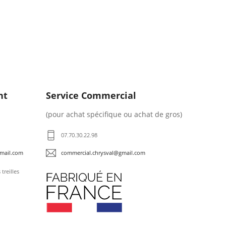
nt
Service Commercial
(pour achat spécifique ou achat de gros)
07.70.30.22.98
gmail.com
commercial.chrysval@gmail.com
treilles