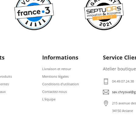
ts
Informations
Service Clie
Atelier boutique
Livraison et retour
roduits
Mentions légales
04.49.07.24.38
ventes
Conditions d'utilisation
eaux
Contactez-nous
sav.chrysval@
L'équipe
215 avenue des 
34150 Aniane